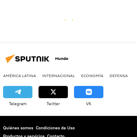
Mundo
AMÉRICA LATINA
INTERNACIONAL
ECONOMÍA
DEFENSA
M
Telegram
Twitter
VK
Quiénes somos
Condiciones de Uso
Productos y servicios
Contacto