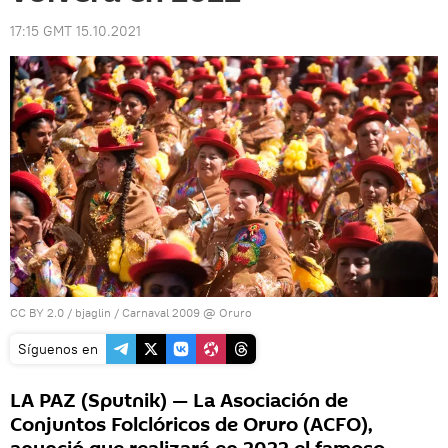
17:15 GMT 15.10.2021
CC BY 2.0
/
bjaglin
/
Carnaval 2009 @ Oruro
Síguenos en
LA PAZ (Sputnik) — La Asociación de
Conjuntos Folclóricos de Oruro (ACFO),