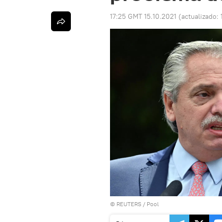
17:25 GMT 15.10.2021
(actualizado:
©
REUTERS
/ Pool