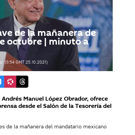
ave de la mañanera de
e octubre | minuto a
do:
13:54 GMT 25.10.2021
)
, Andrés Manuel López Obrador, ofrece
prensa desde el Salón de la Tesorería del
aves de la mañanera del mandatario mexicano