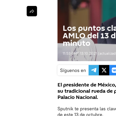
Los puntos cl
AMLO del 13 d
minuto
11:53 GMT 13.10.2021
(actualiza
Síguenos en
El presidente de México
su tradicional rueda de 
Palacio Nacional.
Sputnik te presenta las cl
de este 13 de octubre.