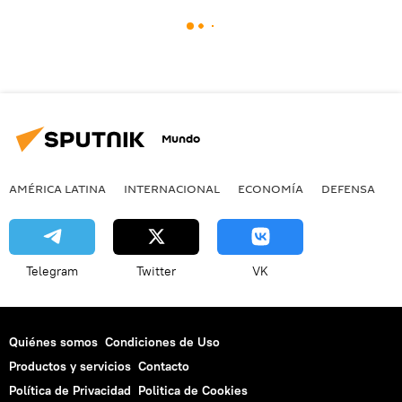
Mundo
AMÉRICA LATINA
INTERNACIONAL
ECONOMÍA
DEFENSA
M
Telegram
Twitter
VK
Quiénes somos
Condiciones de Uso
Productos y servicios
Contacto
Política de Privacidad
Politica de Cookies