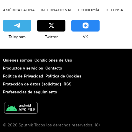
AMÉRICA LATINA
INTERNACIONAL
ECONOMÍA
DEFENSA
M
Telegram
Twitter
VK
Quiénes somos
Condiciones de Uso
Productos y servicios
Contacto
Política de Privacidad
Politica de Cookies
Protección de datos (solicitud)
RSS
Preferencias de seguimiento
© 2026 Sputnik Todos los derechos reservados. 18+