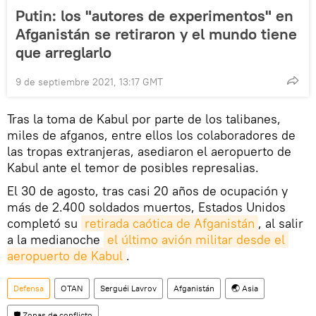
Putin: los "autores de experimentos" en
Afganistán se retiraron y el mundo tiene
que arreglarlo
9 de septiembre 2021, 13:17 GMT
Tras la toma de Kabul por parte de los talibanes,
miles de afganos, entre ellos los colaboradores de
las tropas extranjeras, asediaron el aeropuerto de
Kabul ante el temor de posibles represalias.
El 30 de agosto, tras casi 20 años de ocupación y
más de 2.400 soldados muertos, Estados Unidos
completó su
retirada caótica de Afganistán
, al salir
a la medianoche
el último avión militar desde el 
aeropuerto de Kabul
.
Defensa
OTAN
Serguéi Lavrov
Afganistán
🌏 Asia
🛡️ Zonas de conflicto