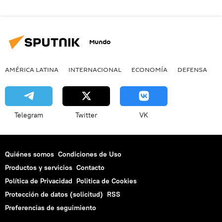
Mundo
AMÉRICA LATINA
INTERNACIONAL
ECONOMÍA
DEFENSA
M
Telegram
Twitter
VK
Quiénes somos
Condiciones de Uso
Productos y servicios
Contacto
Política de Privacidad
Politica de Cookies
Protección de datos (solicitud)
RSS
Preferencias de seguimiento