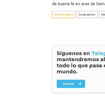
de buena fe en aras de llam
América Latina
Corea del Sur
Net
Síguenos en
Tele
mantendremos al
todo lo que pasa 
mundo.
Unirme