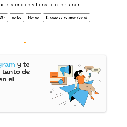
ar la atención y tomarlo con humor.
flix
series
México
El juego del calamar (serie)
gram
y te
 tanto de
en el