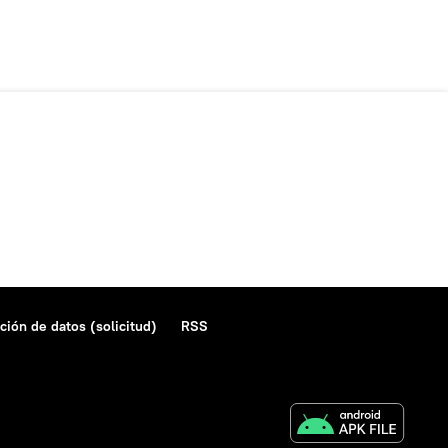
ción de datos (solicitud)
RSS