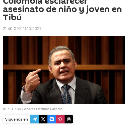
Colombia esclarecer
asesinato de niño y joven en
Tibú
21:40 GMT 11.10.2021
©
REUTERS
/ Andres Martinez Casares
Síguenos en