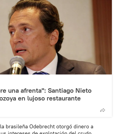
e una afrenta": Santiago Nieto
Lozoya en lujoso restaurante
la brasileña Odebrecht otorgó dinero a
sus intereses de explotación del crudo