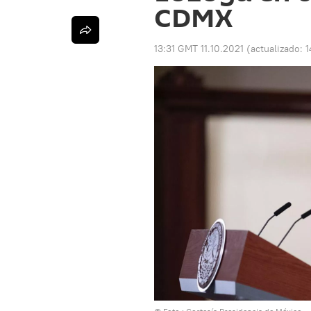
CDMX
13:31 GMT 11.10.2021
(actualizado:
1