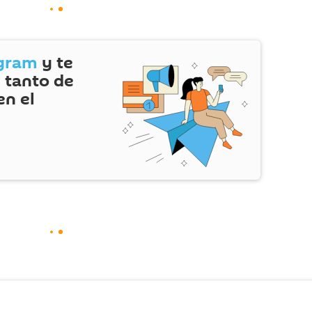
gram
y te
 tanto de
en el