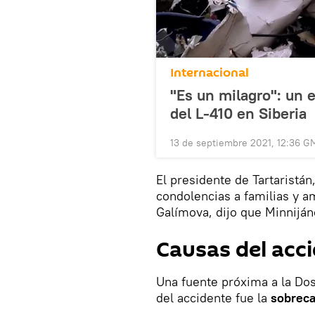
Internacional
"Es un milagro": un e
del L-410 en Siberia
13 de septiembre 2021, 12:36 G
El presidente de Tartaristá
condolencias a familias y am
Galímova, dijo que Minnijáno
Causas del acc
Una fuente próxima a la Dos
del accidente fue la
sobreca