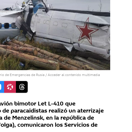
erio de Emergencias de Rusia
/
Acceder al contenido multimedia
vión bimotor Let L-410 que
de paracaidistas realizó un aterrizaje
a de Menzelinsk, en la república de
Volga), comunicaron los Servicios de