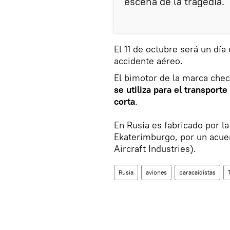
escena de la tragedia.
El 11 de octubre será un día
accidente aéreo.
El bimotor de la marca checa
se utiliza para el transport
corta
.
En Rusia es fabricado por l
Ekaterimburgo, por un acuer
Aircraft Industries).
Rusia
aviones
paracaidistas