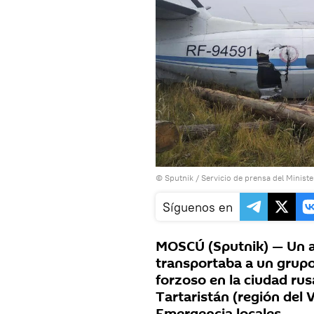
© Sputnik / Servicio de prensa del Minist
Síguenos en
MOSCÚ (Sputnik) — Un a
transportaba a un grupo 
forzoso en la ciudad rus
Tartaristán (región del 
Emergencia locales.