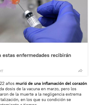
 estas enfermedades recibirán
GMT
 22 años
murió de una inflamación del corazón
da dosis de la vacuna en marzo, pero los
aron de la muerte a la negligencia extrema
talización, en los que su condición se
tratamiento a tiempo.