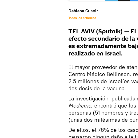
Dahiana Cusnir
Todos los artículos
TEL AVIV (Sputnik) — El
efecto secundario de la 
es extremadamente bajo 
realizado en Israel.
El mayor proveedor de atenci
Centro Médico Beilinson, re
2,5 millones de israelíes v
dos dosis de la vacuna.
La investigación, publicad
Medicine
, encontró que los
personas (51 hombres y tre
(unas dos milésimas de pun
De ellos, el 76% de los ca
causaron ningún daño a la f