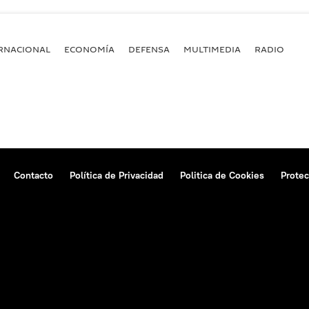
RNACIONAL
ECONOMÍA
DEFENSA
MULTIMEDIA
RADIO
Contacto
Política de Privacidad
Politica de Cookies
Protec