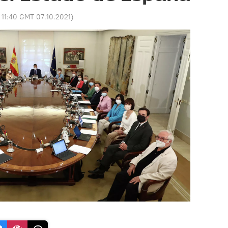
:
11:40 GMT 07.10.2021
)