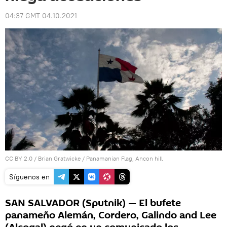
04:37 GMT 04.10.2021
CC BY 2.0
/
Brian Gratwicke
/
Panamanian Flag, Ancon hill
Síguenos en
SAN SALVADOR (Sputnik) — El bufete
panameño Alemán, Cordero, Galindo and Lee