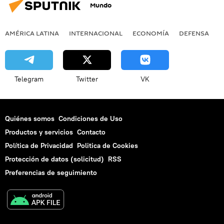
Mundo
AMÉRICA LATINA
INTERNACIONAL
ECONOMÍA
DEFENSA
M
Telegram
Twitter
VK
Quiénes somos
Condiciones de Uso
Productos y servicios
Contacto
Política de Privacidad
Politica de Cookies
Protección de datos (solicitud)
RSS
Preferencias de seguimiento