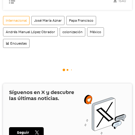
1540
Internacional
José María Aznar
Papa Francisco
Andrés Manuel López Obrador
colonización
México
📊 Encuestas
Síguenos en
X
y descubre
las últimas noticias.
Seguir