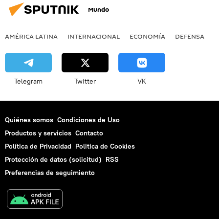
Mundo
AMÉRICA LATINA
INTERNACIONAL
ECONOMÍA
DEFENSA
M
Telegram
Twitter
VK
Quiénes somos
Condiciones de Uso
Productos y servicios
Contacto
Política de Privacidad
Politica de Cookies
Protección de datos (solicitud)
RSS
Preferencias de seguimiento