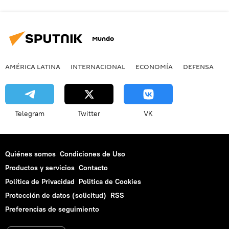
Mundo
AMÉRICA LATINA
INTERNACIONAL
ECONOMÍA
DEFENSA
M
Telegram
Twitter
VK
Quiénes somos
Condiciones de Uso
Productos y servicios
Contacto
Política de Privacidad
Politica de Cookies
Protección de datos (solicitud)
RSS
Preferencias de seguimiento