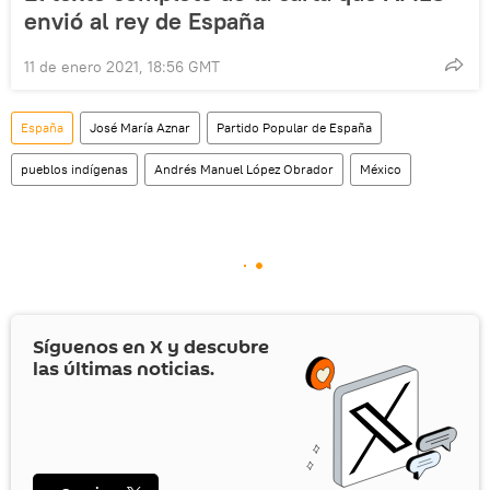
envió al rey de España
11 de enero 2021, 18:56 GMT
España
José María Aznar
Partido Popular de España
pueblos indígenas
Andrés Manuel López Obrador
México
Síguenos en
X
y descubre
las últimas noticias.