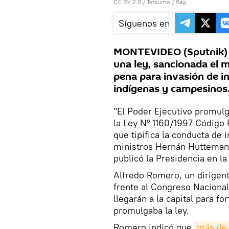
CC BY 2.0
/
Tetsumo
/
flag
Síguenos en
MONTEVIDEO (Sputnik) 
una ley, sancionada el m
pena para invasión de i
indígenas y campesinos
"El Poder Ejecutivo promulg
la Ley N° 1160/1997 Código 
que tipifica la conducta de 
ministros Hernán Huttemann 
publicó la Presidencia en la 
Alfredo Romero, un dirigent
frente al Congreso Nacional
llegarán a la capital para fo
promulgaba la ley.
Romero indicó que
más de 