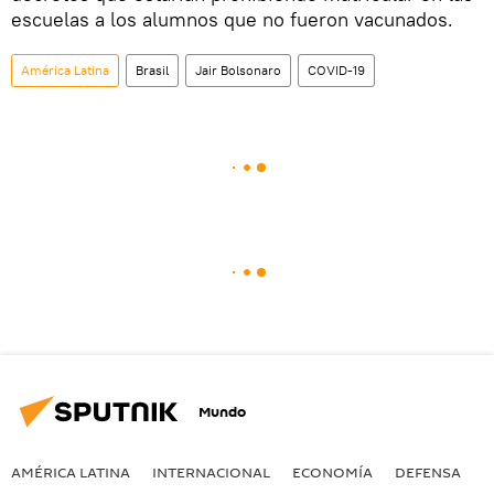
escuelas a los alumnos que no fueron vacunados.
América Latina
Brasil
Jair Bolsonaro
COVID-19
Mundo
AMÉRICA LATINA
INTERNACIONAL
ECONOMÍA
DEFENSA
M