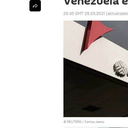
Venezuela e
20:45 GMT 29.09.2021
(actualizad
©
REUTERS
/ Carlos Jasso