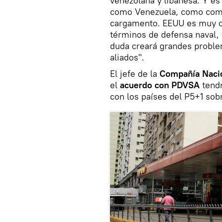
venezolana y libanesa. Y es
como Venezuela, como compr
cargamento. EEUU es muy co
términos de defensa naval, y
duda creará grandes proble
aliados".
El jefe de la
Compañía Nacio
el
acuerdo con PDVSA
tend
con los países del P5+1 sob