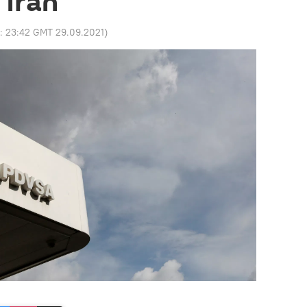
 Irán
o:
23:42 GMT 29.09.2021
)