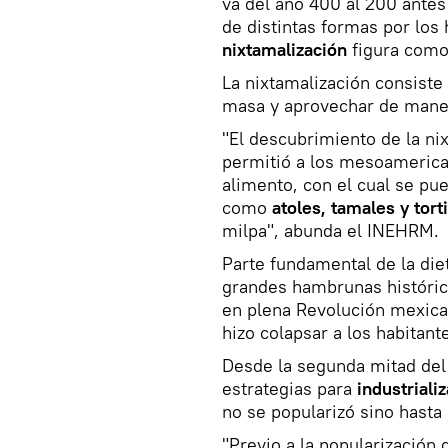
va del año 400 al 200 antes
de distintas formas por los 
nixtamalización
figura como
La nixtamalización consiste
masa y aprovechar de maner
"El descubrimiento de la ni
permitió a los mesoamerican
alimento, con el cual se pue
como
atoles, tamales y torti
milpa", abunda el INEHRM.
Parte fundamental de la die
grandes hambrunas histórica
en plena Revolución mexican
hizo colapsar a los habitan
Desde la segunda mitad del 
estrategias para
industriali
no se popularizó sino hasta
"Previo a la popularización 