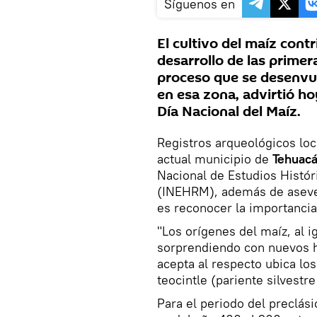
Síguenos en
El cultivo del maíz cont
desarrollo de las prime
proceso que se desenvue
en esa zona, advirtió ho
Día Nacional del Maíz.
Registros arqueológicos loca
actual municipio de
Tehuacá
Nacional de Estudios Histó
(INEHRM), además de aseve
es reconocer la importancia 
"Los orígenes del maíz, al i
sorprendiendo con nuevos h
acepta al respecto ubica los
teocintle (pariente silvestre
Para el periodo del preclási