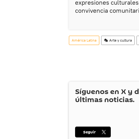
expresiones culturales
convivencia comunitari
América Latina
🎭 Arte y cultura
Síguenos en
X
y d
últimas noticias.
Seguir