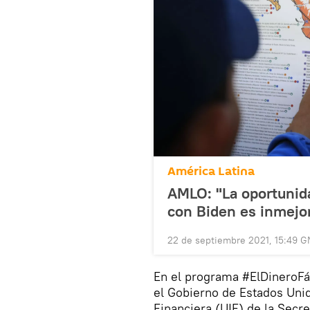
América Latina
AMLO: "La oportunida
con Biden es inmejo
22 de septiembre 2021, 15:49 
En el programa #ElDineroF
el Gobierno de Estados Unid
Financiera (UIF) de la Secr