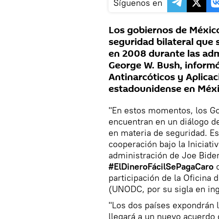
Síguenos en
Los gobiernos de México
seguridad bilateral que s
en 2008 durante las adm
George W. Bush, informó 
Antinarcóticos y Aplicac
estadounidense en Méxi
"En estos momentos, los Go
encuentran en un diálogo d
en materia de seguridad. E
cooperación bajo la Iniciati
administración de Joe Bide
#ElDineroFácilSePagaCaro
c
participación de la Oficina 
(UNODC, por su sigla en ing
"Los dos países expondrán l
llegará a un nuevo acuerdo 