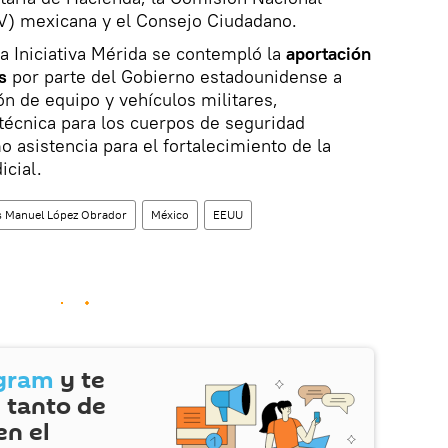
V) mexicana y el Consejo Ciudadano.
la Iniciativa Mérida se contempló la
aportación
s
por parte del Gobierno estadounidense a
n de equipo y vehículos militares,
técnica para los cuerpos de seguridad
o asistencia para el fortalecimiento de la
icial.
 Manuel López Obrador
México
EEUU
gram
y te
 tanto de
en el