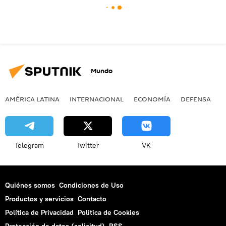
Mundo
AMÉRICA LATINA
INTERNACIONAL
ECONOMÍA
DEFENSA
M
Telegram
Twitter
VK
Quiénes somos
Condiciones de Uso
Productos y servicios
Contacto
Política de Privacidad
Politica de Cookies
Protección de datos (solicitud)
RSS