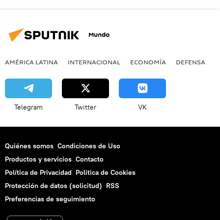
Mundo
AMÉRICA LATINA
INTERNACIONAL
ECONOMÍA
DEFENSA
M
Telegram
Twitter
VK
Quiénes somos
Condiciones de Uso
Productos y servicios
Contacto
Política de Privacidad
Politica de Cookies
Protección de datos (solicitud)
RSS
Preferencias de seguimiento