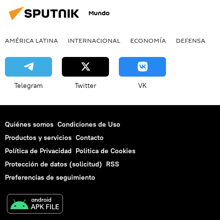
Mundo
AMÉRICA LATINA
INTERNACIONAL
ECONOMÍA
DEFENSA
M
Telegram
Twitter
VK
Quiénes somos
Condiciones de Uso
Productos y servicios
Contacto
Política de Privacidad
Politica de Cookies
Protección de datos (solicitud)
RSS
Preferencias de seguimiento