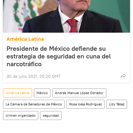
América Latina
Presidente de México defiende su
estrategia de seguridad en cuna del
narcotráfico
30 de julio 2021, 20:20 GMT
América Latina
México
Andrés Manuel López Obrador
La Cámara de Senadores de México
Rosa Icela Rodríguez
Lilly Téllez
crimen organizado
seguridad