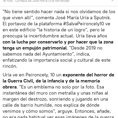
© Foto : Cortesía de José María Uría Fernández
"No tiene sentido hacer nada si nos olvidamos de los
que viven allí", comenta José María Uría a Sputnik.
El portavoz de la plataforma #SalvaPeironcely10 ve
en este edificio "la historia de un logro", pero le
preocupa la incertidumbre actual. Uría lleva años
con la lucha por conservarlo y por hacer que la zona
tenga un empujón patrimonial
. "Desde 2019 no
sabemos nada del Ayuntamiento", indica,
enfatizando la importancia social y cultural de este
rincón.
Uría ve en Peironcely, 10 un
exponente del horror de
la Guerra Civil, de la infancia y de la memoria
obrera
. "Es un emblema no solo por la foto. Esa
instantánea del muro con metralla y unas niñas al
margen del destrozo, sonriendo y jugando en una
calle de barrio humilde, nos explica de dónde
venimos y cómo somos", arguye. Entonces, añade,
no era nada habitual ver esas imágenes de la guerra.