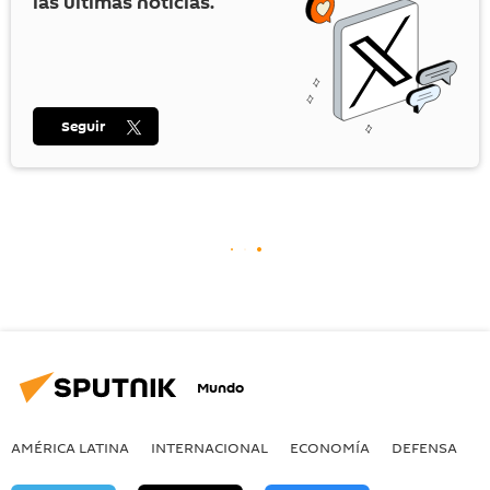
las últimas noticias.
Seguir
Mundo
AMÉRICA LATINA
INTERNACIONAL
ECONOMÍA
DEFENSA
M