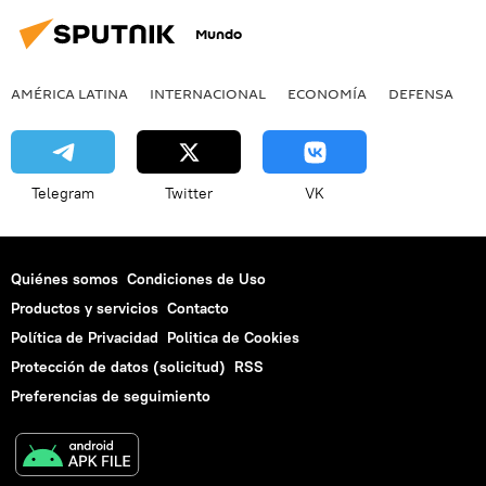
Mundo
AMÉRICA LATINA
INTERNACIONAL
ECONOMÍA
DEFENSA
M
Telegram
Twitter
VK
Quiénes somos
Condiciones de Uso
Productos y servicios
Contacto
Política de Privacidad
Politica de Cookies
Protección de datos (solicitud)
RSS
Preferencias de seguimiento