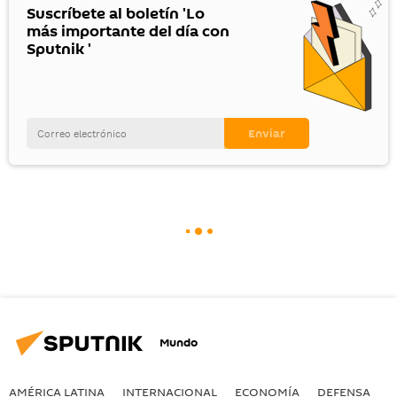
Suscríbete al boletín 'Lo
más importante del día con
Sputnik '
Mundo
AMÉRICA LATINA
INTERNACIONAL
ECONOMÍA
DEFENSA
M