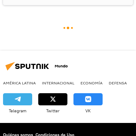
Mundo
AMÉRICA LATINA
INTERNACIONAL
ECONOMÍA
DEFENSA
M
Telegram
Twitter
VK
Quiénes somos
Condiciones de Uso