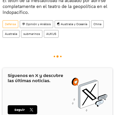
El telón de la inestabilidad ha acabado por abrirse
completamente en el teatro de la geopolítica en el
Indopacífico.
Defensa
💬 Opinión y Análisis
🌏 Australia y Oceanía
China
Australia
submarinos
AUKUS
Síguenos en
X
y descubre
las últimas noticias.
Seguir