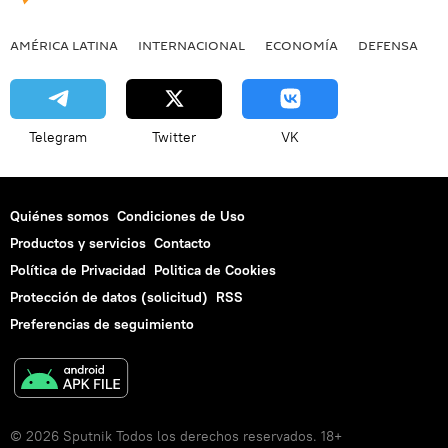
AMÉRICA LATINA
INTERNACIONAL
ECONOMÍA
DEFENSA
M
Telegram
Twitter
VK
Quiénes somos
Condiciones de Uso
Productos y servicios
Contacto
Política de Privacidad
Politica de Cookies
Protección de datos (solicitud)
RSS
Preferencias de seguimiento
© 2026 Sputnik Todos los derechos reservados. 18+