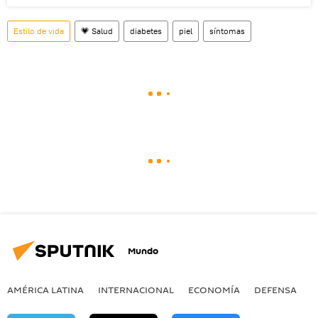
Estilo de vida
💗 Salud
diabetes
piel
síntomas
Mundo
AMÉRICA LATINA
INTERNACIONAL
ECONOMÍA
DEFENSA
M