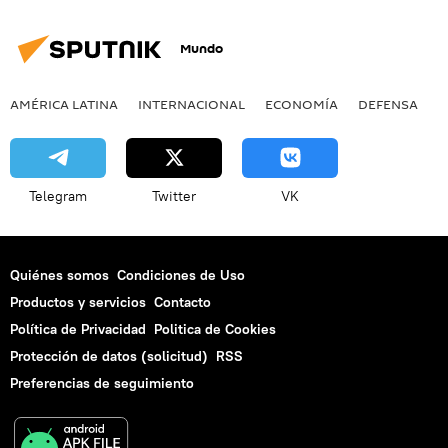
Mundo
AMÉRICA LATINA
INTERNACIONAL
ECONOMÍA
DEFENSA
M
Telegram
Twitter
VK
Quiénes somos
Condiciones de Uso
Productos y servicios
Contacto
Política de Privacidad
Politica de Cookies
Protección de datos (solicitud)
RSS
Preferencias de seguimiento