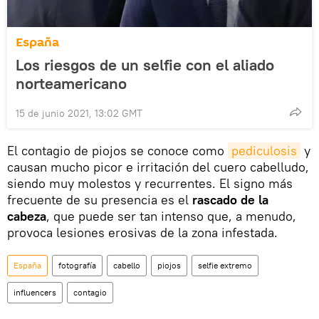
España
Los riesgos de un selfie con el aliado
norteamericano
15 de junio 2021, 13:02 GMT
El contagio de piojos se conoce como
pediculosis
y
causan mucho picor e irritación del cuero cabelludo,
siendo muy molestos y recurrentes. El signo más
frecuente de su presencia es el
rascado de la
cabeza
, que puede ser tan intenso que, a menudo,
provoca lesiones erosivas de la zona infestada.
España
fotografía
cabello
piojos
selfie extremo
influencers
contagio