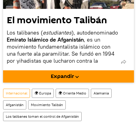
El movimiento Talibán
Los talibanes
(
estudiantes
), autodenominado
Emirato Islámico de Afganistán
, es un
movimiento fundamentalista islámico con
una fuerte ala paramilitar. Se fundó en 1994
por yihadistas que lucharon contra la
República Democrática de Afganistán y el
contingente soviético que lo apoyaba.
Expandir
Dominó el país desde 1996 tras ganar la
guerra civil.
Refugió a Osama bin Laden
y fue
Internacional
🌍 Europa
🌍 Oriente Medio
Alemania
derrocado durante la invasión de EEUU tras
Afganistán
el 11S, pero recuperó el poder con la retirada
Movimiento Talibán
estadounidense en 2021.
Los talibanes toman el control de Afganistán
Es considerado
un grupo terrorista
por el
Consejo de Seguridad de la ONU y está