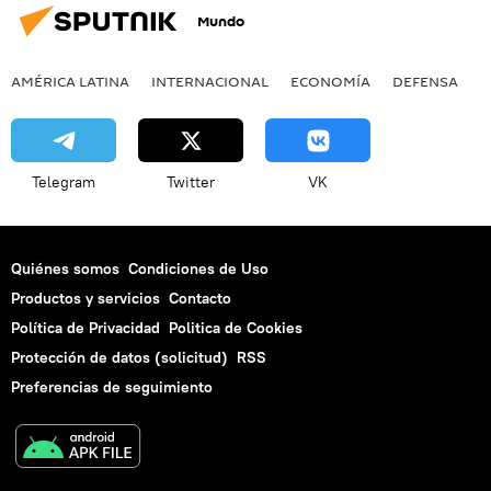
Mundo
AMÉRICA LATINA
INTERNACIONAL
ECONOMÍA
DEFENSA
M
Telegram
Twitter
VK
Quiénes somos
Condiciones de Uso
Productos y servicios
Contacto
Política de Privacidad
Politica de Cookies
Protección de datos (solicitud)
RSS
Preferencias de seguimiento