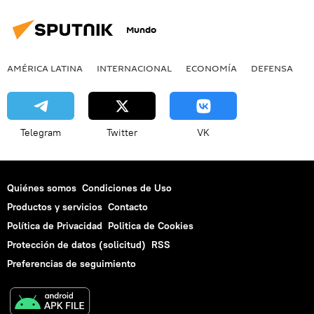
Mundo
AMÉRICA LATINA
INTERNACIONAL
ECONOMÍA
DEFENSA
M
Telegram
Twitter
VK
Quiénes somos
Condiciones de Uso
Productos y servicios
Contacto
Política de Privacidad
Politica de Cookies
Protección de datos (solicitud)
RSS
Preferencias de seguimiento