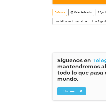
Dominó el país desde 1996
Osama bin Laden
y fue d
Defensa
🌍 Oriente Medio
Afgani
tras el 11S, pero recuper
Los talibanes toman el control de Afgan
en 2021.
Es considerado
un grupo 
de la ONU y está prohibid
Síguenos en
Tele
mantendremos al
todo lo que pasa 
mundo.
Unirme