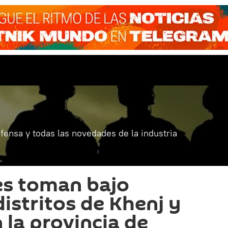
fensa y todas las novedades de la industria
es toman bajo
distritos de Khenj y
 la provincia de