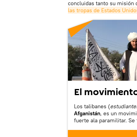
concluidas tanto su misión
las tropas de Estados Unido
El movimiento
Los talibanes
(
estudiante
Afganistán
, es un movimi
fuerte ala paramilitar. S
lucharon contra la Repúbl
contingente soviético qu