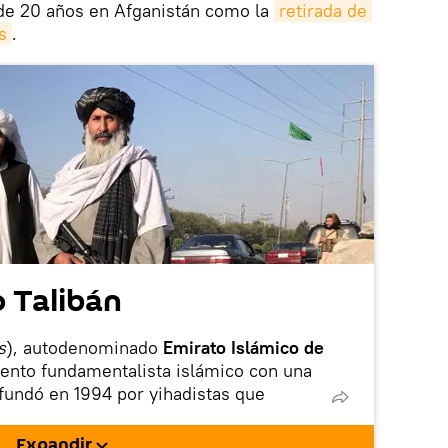
 de 20 años en Afganistán como la
retirada de 
s
.
 Talibán
s
), autodenominado
Emirato Islámico de
ento fundamentalista islámico con una
e fundó en 1994 por yihadistas que
ica Democrática de Afganistán y el
e lo apoyaba.
Expandir