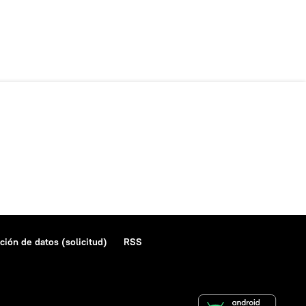
ción de datos (solicitud)
RSS