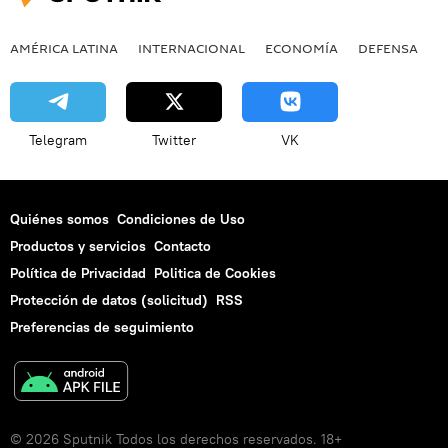
AMÉRICA LATINA
INTERNACIONAL
ECONOMÍA
DEFENSA
M
Telegram
Twitter
VK
Quiénes somos
Condiciones de Uso
Productos y servicios
Contacto
Política de Privacidad
Politica de Cookies
Protección de datos (solicitud)
RSS
Preferencias de seguimiento
© 2026 Sputnik Todos los derechos reservados. 18+