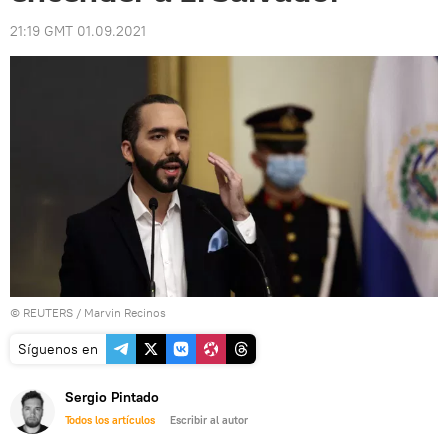
21:19 GMT 01.09.2021
©
REUTERS
/ Marvin Recinos
Síguenos en
Sergio Pintado
Todos los artículos
Escribir al autor