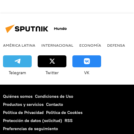
Mundo
AMÉRICA LATINA
INTERNACIONAL
ECONOMÍA
DEFENSA
M
Telegram
Twitter
VK
Quiénes somos
Condiciones de Uso
Productos y servicios
Contacto
Política de Privacidad
Politica de Cookies
Protección de datos (solicitud)
RSS
Preferencias de seguimiento