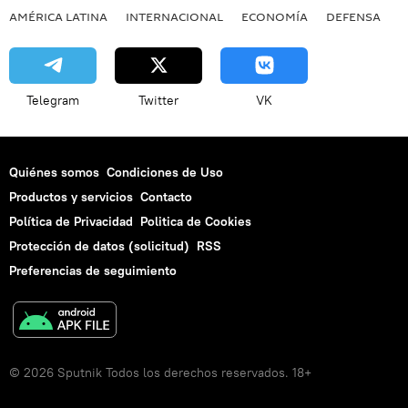
AMÉRICA LATINA
INTERNACIONAL
ECONOMÍA
DEFENSA
M
Telegram
Twitter
VK
Quiénes somos
Condiciones de Uso
Productos y servicios
Contacto
Política de Privacidad
Politica de Cookies
Protección de datos (solicitud)
RSS
Preferencias de seguimiento
© 2026 Sputnik Todos los derechos reservados. 18+