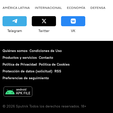
AMÉRICA LATINA
INTERNACIONAL
ECONOMÍA
DEFENSA
M
Telegram
Twitter
VK
Quiénes somos
Condiciones de Uso
Productos y servicios
Contacto
Política de Privacidad
Politica de Cookies
Protección de datos (solicitud)
RSS
Preferencias de seguimiento
© 2026 Sputnik Todos los derechos reservados. 18+