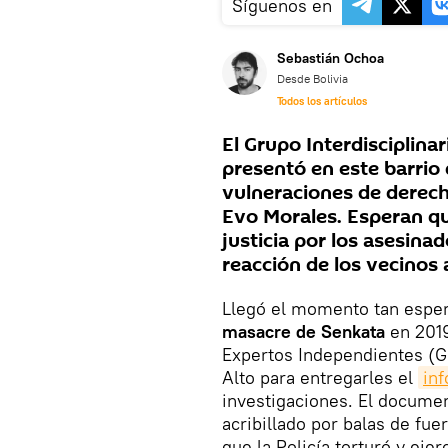
Síguenos en
Sebastián Ochoa
Desde Bolivia
Todos los artículos
El Grupo Interdisciplina
presentó en este barrio 
vulneraciones de derech
Evo Morales. Esperan qu
justicia por los asesinad
reacción de los vecinos
Llegó el momento tan espera
masacre de Senkata
en 2019
Expertos Independientes (GIE
Alto para entregarles el
in
investigaciones. El documen
acribillado por balas de fu
que la Policía torturó y ejer