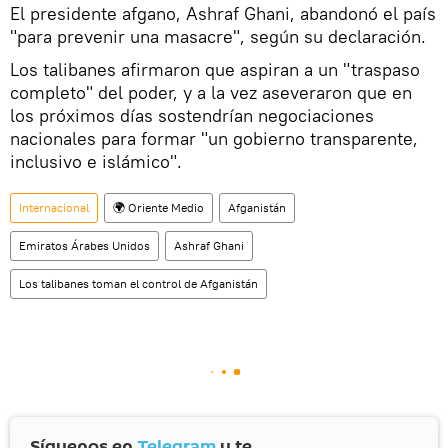
El presidente afgano, Ashraf Ghani, abandonó el país
"para prevenir una masacre", según su declaración.
Los talibanes afirmaron que aspiran a un "traspaso
completo" del poder, y a la vez aseveraron que en
los próximos días sostendrían negociaciones
nacionales para formar "un gobierno transparente,
inclusivo e islámico".
Internacional
🌍 Oriente Medio
Afganistán
Emiratos Árabes Unidos
Ashraf Ghani
Los talibanes toman el control de Afganistán
Síguenos en
Telegram
y te