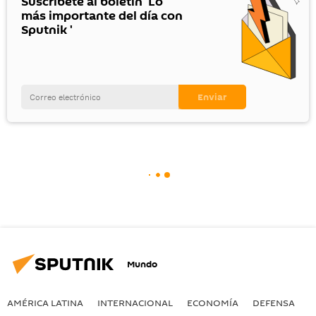
Suscríbete al boletín 'Lo
más importante del día con
Sputnik '
Mundo
AMÉRICA LATINA
INTERNACIONAL
ECONOMÍA
DEFENSA
M