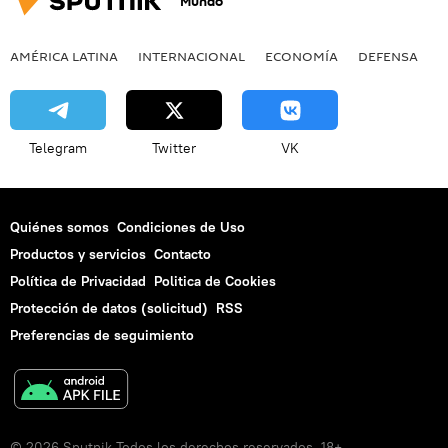
Mundo
AMÉRICA LATINA
INTERNACIONAL
ECONOMÍA
DEFENSA
M
Telegram
Twitter
VK
Quiénes somos
Condiciones de Uso
Productos y servicios
Contacto
Política de Privacidad
Politica de Cookies
Protección de datos (solicitud)
RSS
Preferencias de seguimiento
© 2026 Sputnik Todos los derechos reservados. 18+