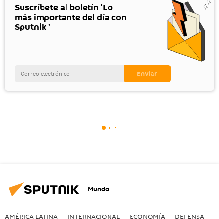
Suscríbete al boletín 'Lo
más importante del día con
Sputnik '
Mundo
AMÉRICA LATINA
INTERNACIONAL
ECONOMÍA
DEFENSA
M