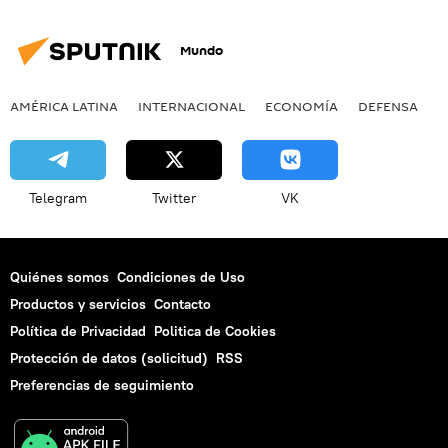
Mundo
AMÉRICA LATINA
INTERNACIONAL
ECONOMÍA
DEFENSA
M
Telegram
Twitter
VK
Quiénes somos
Condiciones de Uso
Productos y servicios
Contacto
Política de Privacidad
Politica de Cookies
Protección de datos (solicitud)
RSS
Preferencias de seguimiento