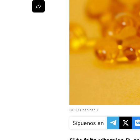
CC0
/
Unsplash
/
Síguenos en