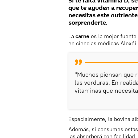
Si te falta vitamina D,
que te ayuden a recupera
necesitas este nutrient
sorprenderte.
La
carne
es la mejor fuente
en ciencias médicas Alexéi 
"Muchos piensan que r
las verduras. En realid
vitaminas que necesitam
Especialmente, la bovina a
Además, si consumes estas 
las absorberá con facilidad, 