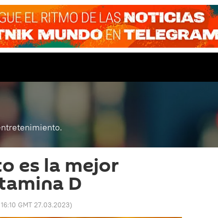
entretenimiento.
o es la mejor
itamina D
:
16:10 GMT 27.03.2023
)