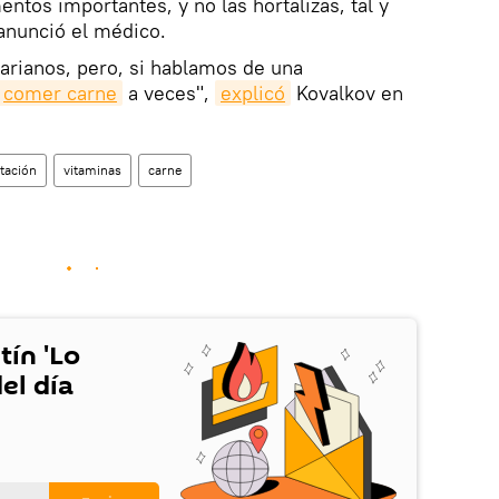
ntos importantes, y no las hortalizas, tal y
anunció el médico.
arianos, pero, si hablamos de una
comer carne
a veces",
explicó
Kovalkov en
tación
vitaminas
carne
tín 'Lo
el día