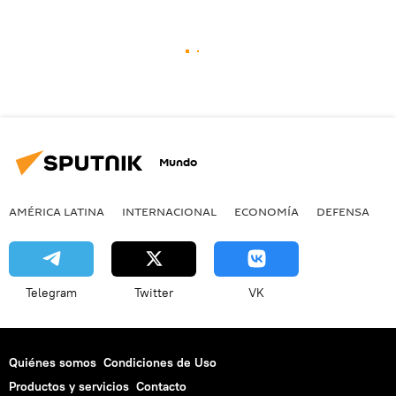
Mundo
AMÉRICA LATINA
INTERNACIONAL
ECONOMÍA
DEFENSA
M
Telegram
Twitter
VK
Quiénes somos
Condiciones de Uso
Productos y servicios
Contacto